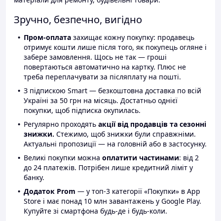
Зручно, безпечно, вигідно
Пром-оплата
захищає кожну покупку: продавець
отримує кошти лише після того, як покупець огляне і
забере замовлення. Щось не так — гроші
повертаються автоматично на картку. Плюс не
треба переплачувати за післяплату на пошті.
З підпискою Smart — безкоштовна доставка по всій
Україні за 50 грн на місяць. Достатньо однієї
покупки, щоб підписка окупилась.
Регулярно проходять
акції від продавців та сезонні
знижки.
Стежимо, щоб знижки були справжніми.
Актуальні пропозиції — на головній або в застосунку.
Великі покупки можна
оплатити частинами
: від 2
до 24 платежів. Потрібен лише кредитний ліміт у
банку.
Додаток Prom
— у топ-3 категорії «Покупки» в App
Store і має понад 10 млн завантажень у Google Play.
Купуйте зі смартфона будь-де і будь-коли.