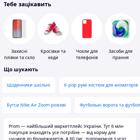
Тебе зацікавить
Захисні
Кросівки та
Чохли для
Засоби для
плівки та скло
кеди
телефонів
прання
для
Що шукають
портативних
пристроїв
Щоденники шкільні
K-pop румі костюм для аніматорів
Бутси Nike Air Zoom рожеві
Футбольні ворота та футбо
Prom — найбільший маркетплейс України. Тут 6 млн
покупців знаходять усе потрібне — від корму для
цуциків до бронежилетів. А 60 тис. підприємців з усієї