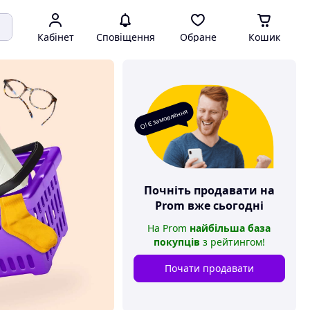
Кабінет
Сповіщення
Обране
Кошик
О! Є замовлення
Почніть продавати на
Prom
вже сьогодні
На
Prom
найбільша база
покупців
з рейтингом
!
Почати продавати