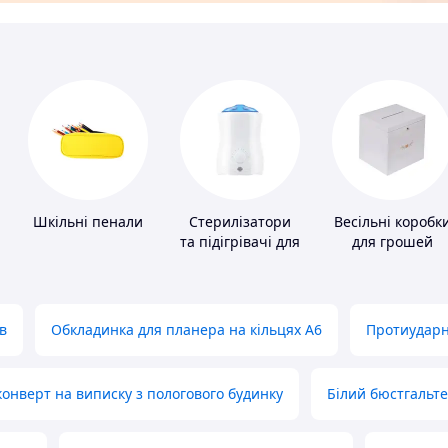
Шкільні пенали
Стерилізатори
Весільні коробк
та підігрівачі для
для грошей
дитячого
харчування
в
Обкладинка для планера на кільцях А6
Протиударн
нверт на виписку з пологового будинку
Білий бюстгальт