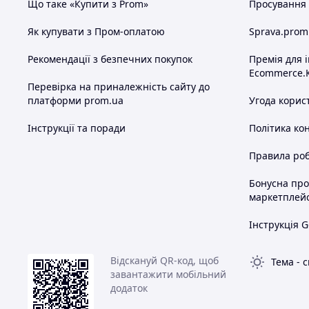
Що таке «Купити з Prom»
Просування в
Як купувати з Пром-оплатою
Sprava.prom
Рекомендації з безпечних покупок
Премія для 
Ecommerce.
Перевірка на приналежність сайту до
платформи prom.ua
Угода корис
Інструкції та поради
Політика ко
Правила роб
Бонусна пр
маркетплей
Інструкція G
Відскануй QR-код, щоб
Тема
-
с
завантажити мобільний
додаток