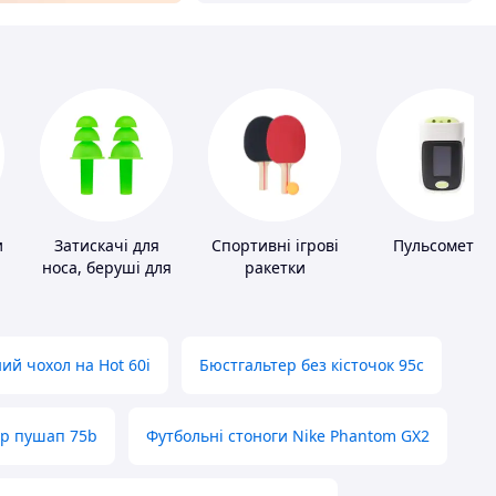
и
Затискачі для
Спортивні ігрові
Пульсометри
носа, беруші для
ракетки
плавання
ий чохол на Hot 60i
Бюстгальтер без кісточок 95с
ер пушап 75b
Футбольні стоноги Nike Phantom GX2