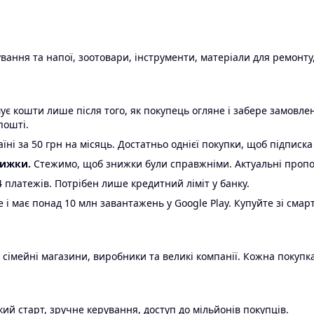
ання та напої, зоотовари, інструменти, матеріали для ремонту,
є кошти лише після того, як покупець огляне і забере замовл
пошті.
ні за 50 грн на місяць. Достатньо однієї покупки, щоб підписка
нижки.
Стежимо, щоб знижки були справжніми. Актуальні пропози
24 платежів. Потрібен лише кредитний ліміт у банку.
e і має понад 10 млн завантажень у Google Play. Купуйте зі смар
 сімейні магазини, виробники та великі компанії. Кожна покупка
ий старт, зручне керування, доступ до мільйонів покупців.