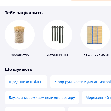
Матеріали для ремонту
Тебе зацікавить
Спорт і відпочинок
Зубочистки
Деталі КШМ
Пляжні килимки
Що шукають
Щоденники шкільні
K-pop румі костюм для аніматорі
Блузка з мереживом великого розміру
Мереживний ко