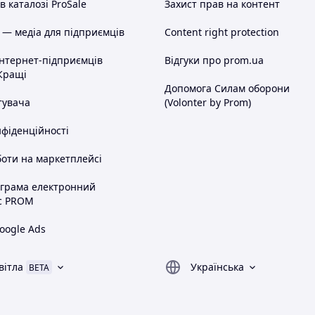
 каталозі ProSale
Захист прав на контент
 — медіа для підприємців
Content right protection
інтернет-підприємців
Відгуки про prom.ua
Кращі
Допомога Силам оборони
тувача
(Volonter by Prom)
нфіденційності
оти на маркетплейсі
ограма електронний
с PROM
oogle Ads
вітла
Українська
BETA