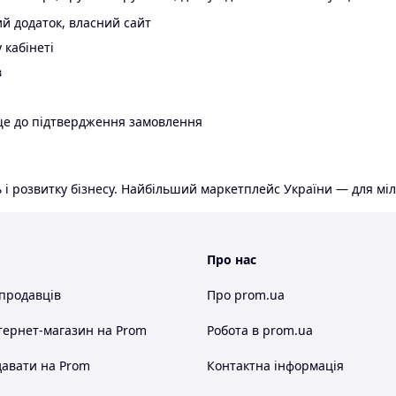
й додаток, власний сайт
 кабінеті
в
ще до підтвердження замовлення
 і розвитку бізнесу. Найбільший маркетплейс України — для міл
Про нас
 продавців
Про prom.ua
тернет-магазин
на Prom
Робота в prom.ua
авати на Prom
Контактна інформація