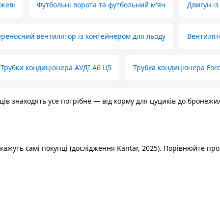
ожеві
Футбольні ворота та футбольний м'яч
Двигун із
реносний вентилятор із контейнером для льоду
Вентилят
Трубки кондиціонера АУДІ А6 Ц5
Трубка кондиціонера Ford
в знаходять усе потрібне — від корму для цуциків до бронежилет
ажуть самі покупці (дослідження Kantar, 2025). Порівнюйте пропо