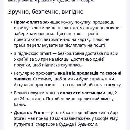
Зручно, безпечно, вигідно
Пром-оплата
захищає кожну покупку: продавець
отримує кошти лише після того, як покупець огляне і
забере замовлення. Щось не так — гроші
повертаються автоматично на картку. Плюс не
треба переплачувати за післяплату на пошті.
З підпискою Smart — безкоштовна доставка по всій
Україні за 50 грн на місяць. Достатньо однієї
покупки, щоб підписка окупилась.
Регулярно проходять
акції від продавців та сезонні
знижки.
Стежимо, щоб знижки були справжніми.
Актуальні пропозиції — на головній або в застосунку.
Великі покупки можна
оплатити частинами
: від 2
до 24 платежів. Потрібен лише кредитний ліміт у
банку.
Додаток Prom
— у топ-3 категорії «Покупки» в App
Store і має понад 10 млн завантажень у Google Play.
Купуйте зі смартфона будь-де і будь-коли.