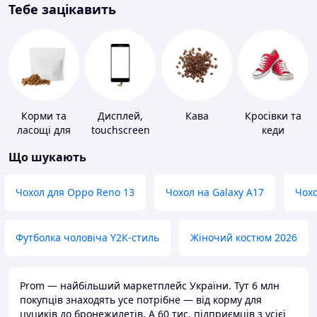
Тебе зацікавить
Корми та
Дисплей,
Кава
Кросівки та
ласощі для
touchscreen
кеди
домашніх
для телефонів
Що шукають
тварин і
птахів
Чохол для Oppo Reno 13
Чохол на Galaxy A17
Чохо
Футболка чоловіча Y2K-стиль
Жіночий костюм 2026
Prom — найбільший маркетплейс України. Тут 6 млн
покупців знаходять усе потрібне — від корму для
цуциків до бронежилетів. А 60 тис. підприємців з усієї