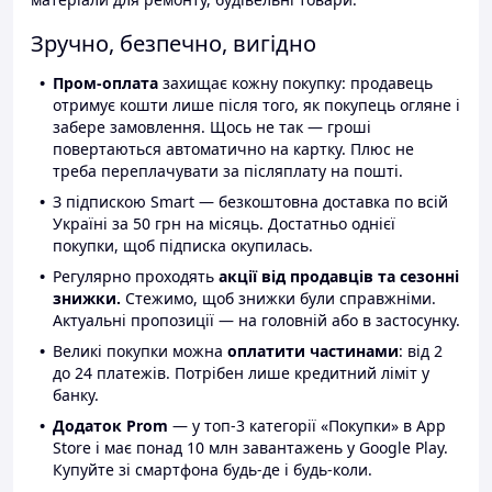
Зручно, безпечно, вигідно
Пром-оплата
захищає кожну покупку: продавець
отримує кошти лише після того, як покупець огляне і
забере замовлення. Щось не так — гроші
повертаються автоматично на картку. Плюс не
треба переплачувати за післяплату на пошті.
З підпискою Smart — безкоштовна доставка по всій
Україні за 50 грн на місяць. Достатньо однієї
покупки, щоб підписка окупилась.
Регулярно проходять
акції від продавців та сезонні
знижки.
Стежимо, щоб знижки були справжніми.
Актуальні пропозиції — на головній або в застосунку.
Великі покупки можна
оплатити частинами
: від 2
до 24 платежів. Потрібен лише кредитний ліміт у
банку.
Додаток Prom
— у топ-3 категорії «Покупки» в App
Store і має понад 10 млн завантажень у Google Play.
Купуйте зі смартфона будь-де і будь-коли.