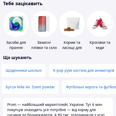
Тебе зацікавить
Засоби для
Захисні
Корми та
Кросівки та
прання
плівки та скло
ласощі для
кеди
для
домашніх
Що шукають
портативних
тварин і
пристроїв
птахів
Щоденники шкільні
K-pop румі костюм для аніматорів
Бутси Nike Air Zoom рожеві
Футбольні ворота та футбо
Prom — найбільший маркетплейс України. Тут 6 млн
покупців знаходять усе потрібне — від корму для
цуциків до бронежилетів. А 60 тис. підприємців з усієї