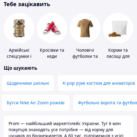
Тебе зацікавить
Армійські
Кросівки та
Чоловічі
Корми та
спецсумки і
кеди
футболки та
ласощі для
рюкзаки
майки
домашніх
Що шукають
тварин і
птахів
Щоденники шкільні
K-pop румі костюм для аніматорів
Бутси Nike Air Zoom рожеві
Футбольні ворота та футбо
Prom — найбільший маркетплейс України. Тут 6 млн
покупців знаходять усе потрібне — від корму для
цуциків до бронежилетів. А 60 тис. підприємців з усієї