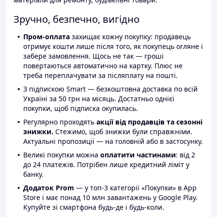
Зручно, безпечно, вигідно
Пром-оплата
захищає кожну покупку: продавець
отримує кошти лише після того, як покупець огляне і
забере замовлення. Щось не так — гроші
повертаються автоматично на картку. Плюс не
треба переплачувати за післяплату на пошті.
З підпискою Smart — безкоштовна доставка по всій
Україні за 50 грн на місяць. Достатньо однієї
покупки, щоб підписка окупилась.
Регулярно проходять
акції від продавців та сезонні
знижки.
Стежимо, щоб знижки були справжніми.
Актуальні пропозиції — на головній або в застосунку.
Великі покупки можна
оплатити частинами
: від 2
до 24 платежів. Потрібен лише кредитний ліміт у
банку.
Додаток Prom
— у топ-3 категорії «Покупки» в App
Store і має понад 10 млн завантажень у Google Play.
Купуйте зі смартфона будь-де і будь-коли.