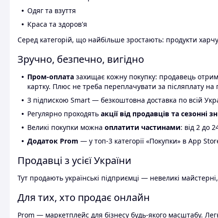
Одяг та взуття
Краса та здоров'я
Серед категорій, що найбільше зростають: продукти харчув
Зручно, безпечно, вигідно
Пром-оплата
захищає кожну покупку: продавець отриму
картку. Плюс не треба переплачувати за післяплату на 
З підпискою Smart — безкоштовна доставка по всій Украї
Регулярно проходять
акції від продавців та сезонні з
Великі покупки можна
оплатити частинами
: від 2 до 
Додаток Prom
— у топ-3 категорії «Покупки» в App Stor
Продавці з усієї України
Тут продають українські підприємці — невеликі майстерні,
Для тих, хто продає онлайн
Prom — маркетплейс для бізнесу будь-якого масштабу. Легк