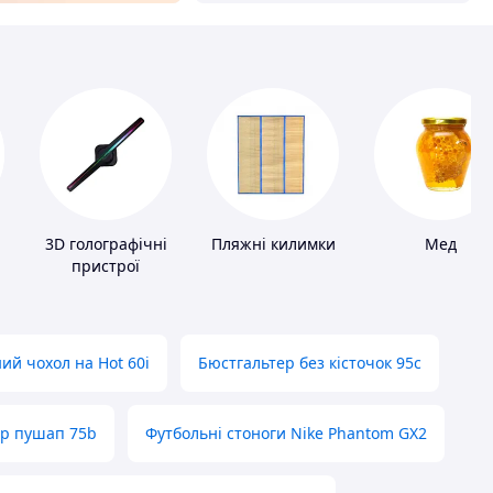
3D голографічні
Пляжні килимки
Мед
пристрої
ий чохол на Hot 60i
Бюстгальтер без кісточок 95с
ер пушап 75b
Футбольні стоноги Nike Phantom GX2