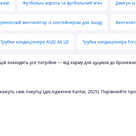
ожеві
Футбольні ворота та футбольний м'яч
Двигун із
реносний вентилятор із контейнером для льоду
Вентилят
Трубки кондиціонера АУДІ А6 Ц5
Трубка кондиціонера Ford
в знаходять усе потрібне — від корму для цуциків до бронежилет
ажуть самі покупці (дослідження Kantar, 2025). Порівнюйте пропо