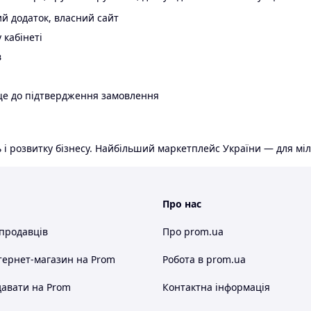
й додаток, власний сайт
 кабінеті
в
ще до підтвердження замовлення
 і розвитку бізнесу. Найбільший маркетплейс України — для міл
Про нас
 продавців
Про prom.ua
тернет-магазин
на Prom
Робота в prom.ua
авати на Prom
Контактна інформація