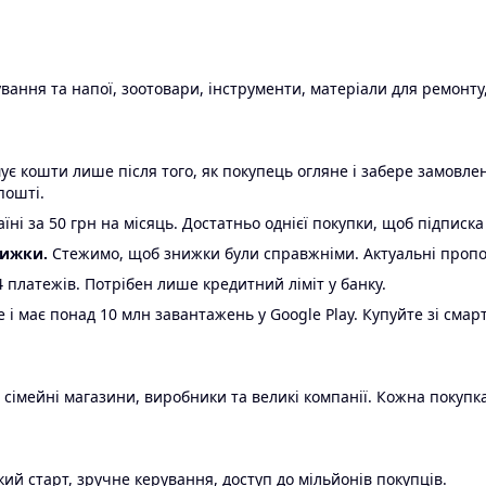
ання та напої, зоотовари, інструменти, матеріали для ремонту,
є кошти лише після того, як покупець огляне і забере замовл
пошті.
ні за 50 грн на місяць. Достатньо однієї покупки, щоб підписка
нижки.
Стежимо, щоб знижки були справжніми. Актуальні пропози
24 платежів. Потрібен лише кредитний ліміт у банку.
e і має понад 10 млн завантажень у Google Play. Купуйте зі смар
 сімейні магазини, виробники та великі компанії. Кожна покупка
ий старт, зручне керування, доступ до мільйонів покупців.