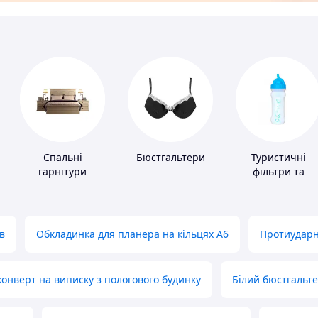
Спальні
Бюстгальтери
Туристичні
гарнітури
фільтри та
пігулки для
питної води
в
Обкладинка для планера на кільцях А6
Протиударн
нверт на виписку з пологового будинку
Білий бюстгальт