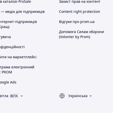
 каталозі ProSale
Захист прав на контент
 — медіа для підприємців
Content right protection
інтернет-підприємців
Відгуки про prom.ua
Кращі
Допомога Силам оборони
тувача
(Volonter by Prom)
нфіденційності
оти на маркетплейсі
ограма електронний
с PROM
oogle Ads
вітла
Українська
BETA