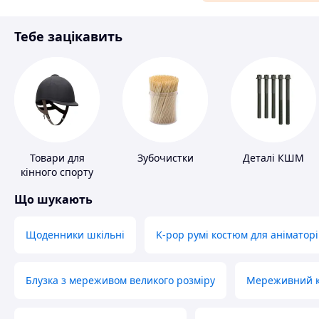
Матеріали для ремонту
Тебе зацікавить
Спорт і відпочинок
Товари для
Зубочистки
Деталі КШМ
кінного спорту
Що шукають
Щоденники шкільні
K-pop румі костюм для аніматорі
Блузка з мереживом великого розміру
Мереживний ко