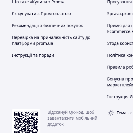
Що таке «Купити з Prom»
Просування в
Як купувати з Пром-оплатою
Sprava.prom
Рекомендації з безпечних покупок
Премія для 
Ecommerce.
Перевірка на приналежність сайту до
платформи prom.ua
Угода корис
Інструкції та поради
Політика ко
Правила роб
Бонусна пр
маркетплей
Інструкція G
Відскануй QR-код, щоб
Тема
-
с
завантажити мобільний
додаток