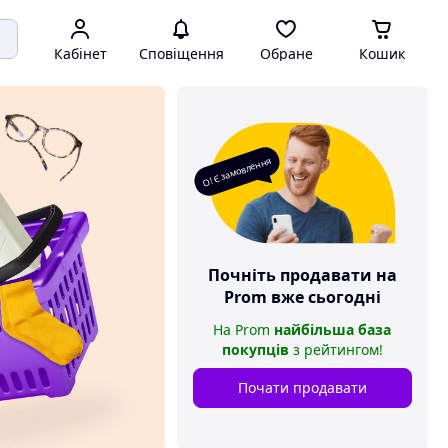
Кабінет
Сповіщення
Обране
Кошик
О! Є замовлення
Почніть продавати на
Prom
вже сьогодні
На
Prom
найбільша база
покупців
з рейтингом
!
Почати продавати