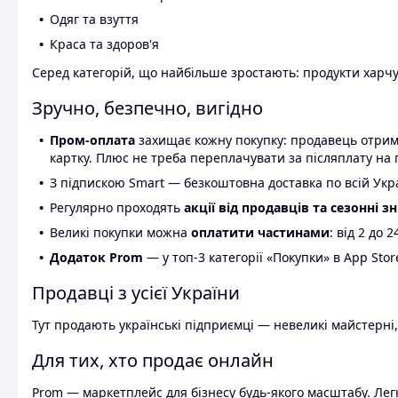
Одяг та взуття
Краса та здоров'я
Серед категорій, що найбільше зростають: продукти харчув
Зручно, безпечно, вигідно
Пром-оплата
захищає кожну покупку: продавець отриму
картку. Плюс не треба переплачувати за післяплату на 
З підпискою Smart — безкоштовна доставка по всій Украї
Регулярно проходять
акції від продавців та сезонні з
Великі покупки можна
оплатити частинами
: від 2 до 
Додаток Prom
— у топ-3 категорії «Покупки» в App Stor
Продавці з усієї України
Тут продають українські підприємці — невеликі майстерні,
Для тих, хто продає онлайн
Prom — маркетплейс для бізнесу будь-якого масштабу. Легк