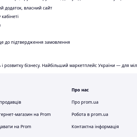
й додаток, власний сайт
 кабінеті
в
ще до підтвердження замовлення
 і розвитку бізнесу. Найбільший маркетплейс України — для міл
Про нас
 продавців
Про prom.ua
тернет-магазин
на Prom
Робота в prom.ua
авати на Prom
Контактна інформація