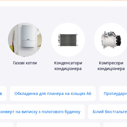
Газові котли
Конденсатори
Компресори
кондиціонера
кондиціонера
в
Обкладинка для планера на кільцях А6
Протиударн
нверт на виписку з пологового будинку
Білий бюстгальт