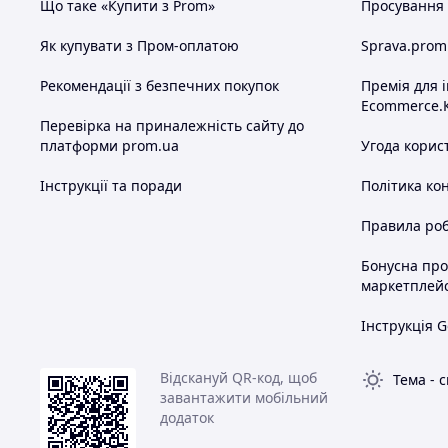
Що таке «Купити з Prom»
Просування в
Як купувати з Пром-оплатою
Sprava.prom
Рекомендації з безпечних покупок
Премія для 
Ecommerce.
Перевірка на приналежність сайту до
платформи prom.ua
Угода корис
Інструкції та поради
Політика ко
Правила роб
Бонусна пр
маркетплей
Інструкція G
Відскануй QR-код, щоб
Тема
-
с
завантажити мобільний
додаток