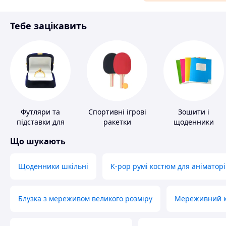
Матеріали для ремонту
Тебе зацікавить
Спорт і відпочинок
Футляри та
Спортивні ігрові
Зошити і
підставки для
ракетки
щоденники
коштовностей
Що шукають
Щоденники шкільні
K-pop румі костюм для аніматорі
Блузка з мереживом великого розміру
Мереживний ко