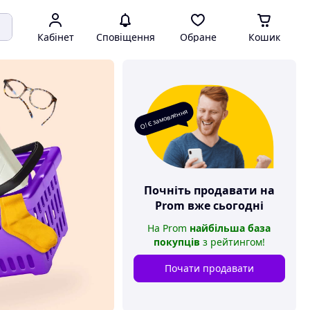
Кабінет
Сповіщення
Обране
Кошик
О! Є замовлення
Почніть продавати на
Prom
вже сьогодні
На
Prom
найбільша база
покупців
з рейтингом
!
Почати продавати