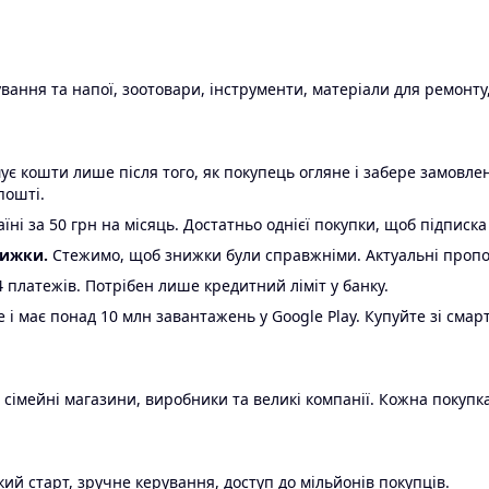
ання та напої, зоотовари, інструменти, матеріали для ремонту,
є кошти лише після того, як покупець огляне і забере замовл
пошті.
ні за 50 грн на місяць. Достатньо однієї покупки, щоб підписка
нижки.
Стежимо, щоб знижки були справжніми. Актуальні пропози
24 платежів. Потрібен лише кредитний ліміт у банку.
e і має понад 10 млн завантажень у Google Play. Купуйте зі смар
 сімейні магазини, виробники та великі компанії. Кожна покупка
ий старт, зручне керування, доступ до мільйонів покупців.