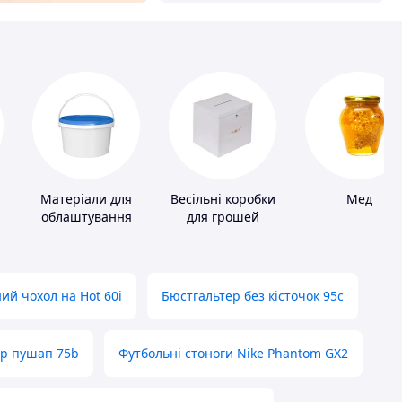
Матеріали для
Весільні коробки
Мед
облаштування
для грошей
промислових
підлог
ий чохол на Hot 60i
Бюстгальтер без кісточок 95с
ер пушап 75b
Футбольні стоноги Nike Phantom GX2