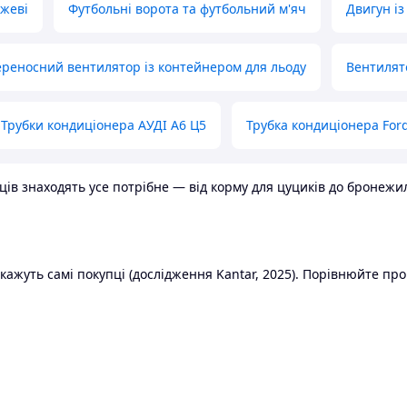
ожеві
Футбольні ворота та футбольний м'яч
Двигун із
реносний вентилятор із контейнером для льоду
Вентилят
Трубки кондиціонера АУДІ А6 Ц5
Трубка кондиціонера Ford
в знаходять усе потрібне — від корму для цуциків до бронежилет
ажуть самі покупці (дослідження Kantar, 2025). Порівнюйте пропо