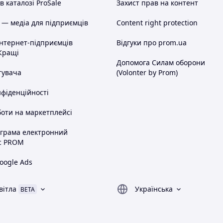
 каталозі ProSale
Захист прав на контент
 — медіа для підприємців
Content right protection
інтернет-підприємців
Відгуки про prom.ua
Кращі
Допомога Силам оборони
тувача
(Volonter by Prom)
нфіденційності
оти на маркетплейсі
ограма електронний
с PROM
oogle Ads
вітла
Українська
BETA