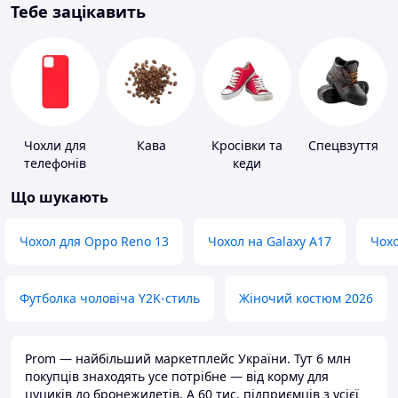
Тебе зацікавить
Чохли для
Кава
Кросівки та
Спецвзуття
телефонів
кеди
Що шукають
Чохол для Oppo Reno 13
Чохол на Galaxy A17
Чохо
Футболка чоловіча Y2K-стиль
Жіночий костюм 2026
Prom — найбільший маркетплейс України. Тут 6 млн
покупців знаходять усе потрібне — від корму для
цуциків до бронежилетів. А 60 тис. підприємців з усієї