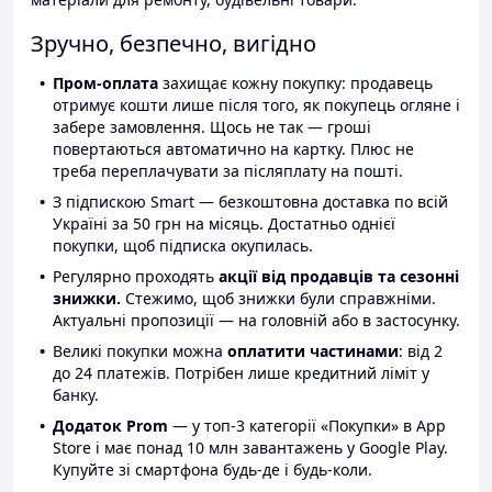
Зручно, безпечно, вигідно
Пром-оплата
захищає кожну покупку: продавець
отримує кошти лише після того, як покупець огляне і
забере замовлення. Щось не так — гроші
повертаються автоматично на картку. Плюс не
треба переплачувати за післяплату на пошті.
З підпискою Smart — безкоштовна доставка по всій
Україні за 50 грн на місяць. Достатньо однієї
покупки, щоб підписка окупилась.
Регулярно проходять
акції від продавців та сезонні
знижки.
Стежимо, щоб знижки були справжніми.
Актуальні пропозиції — на головній або в застосунку.
Великі покупки можна
оплатити частинами
: від 2
до 24 платежів. Потрібен лише кредитний ліміт у
банку.
Додаток Prom
— у топ-3 категорії «Покупки» в App
Store і має понад 10 млн завантажень у Google Play.
Купуйте зі смартфона будь-де і будь-коли.