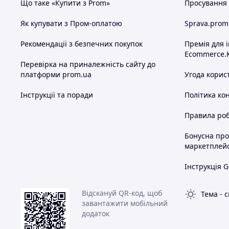
Що таке «Купити з Prom»
Просування в
Як купувати з Пром-оплатою
Sprava.prom
Рекомендації з безпечних покупок
Премія для 
Ecommerce.
Перевірка на приналежність сайту до
платформи prom.ua
Угода корис
Інструкції та поради
Політика ко
Правила роб
Бонусна пр
маркетплей
Інструкція G
Відскануй QR-код, щоб
Тема
-
с
завантажити мобільний
додаток