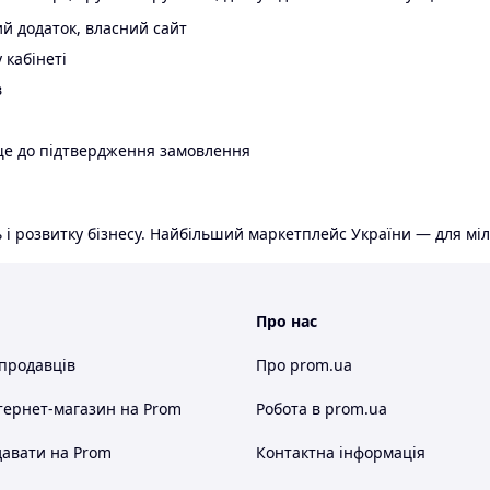
й додаток, власний сайт
 кабінеті
в
ще до підтвердження замовлення
 і розвитку бізнесу. Найбільший маркетплейс України — для міл
Про нас
 продавців
Про prom.ua
тернет-магазин
на Prom
Робота в prom.ua
авати на Prom
Контактна інформація