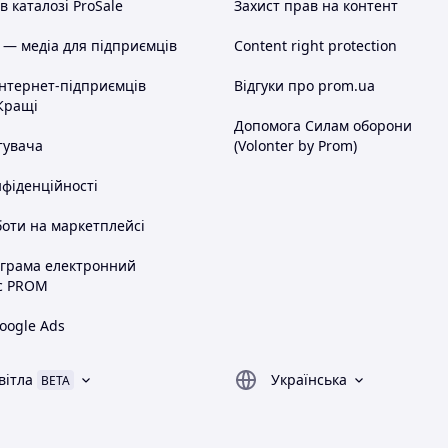
 каталозі ProSale
Захист прав на контент
 — медіа для підприємців
Content right protection
інтернет-підприємців
Відгуки про prom.ua
Кращі
Допомога Силам оборони
тувача
(Volonter by Prom)
нфіденційності
оти на маркетплейсі
ограма електронний
с PROM
oogle Ads
вітла
Українська
BETA