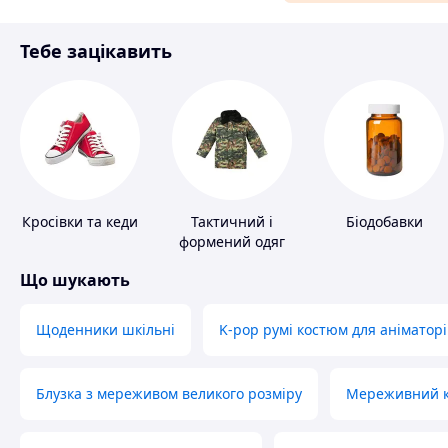
Матеріали для ремонту
Тебе зацікавить
Спорт і відпочинок
Кросівки та кеди
Тактичний і
Біодобавки
формений одяг
Що шукають
Щоденники шкільні
K-pop румі костюм для аніматорі
Блузка з мереживом великого розміру
Мереживний ко