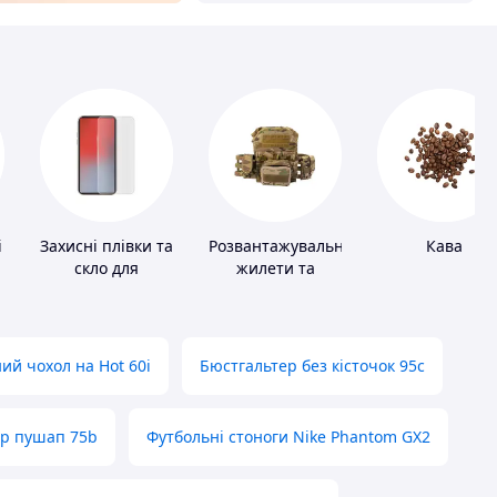
і
Захисні плівки та
Розвантажувальні
Кава
скло для
жилети та
портативних
плитоноски без
пристроїв
плит
ий чохол на Hot 60i
Бюстгальтер без кісточок 95с
ер пушап 75b
Футбольні стоноги Nike Phantom GX2