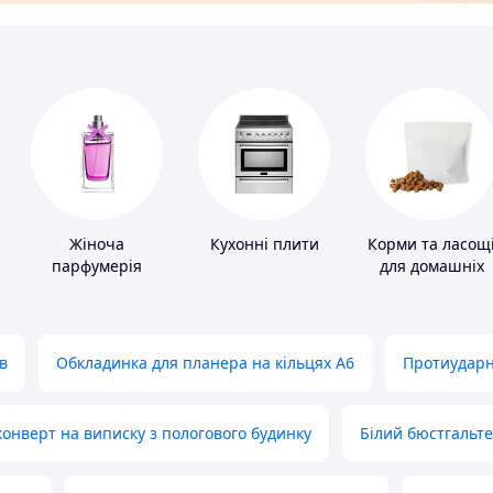
Жіноча
Кухонні плити
Корми та ласощ
парфумерія
для домашніх
тварин і птахів
в
Обкладинка для планера на кільцях А6
Протиударн
нверт на виписку з пологового будинку
Білий бюстгальт