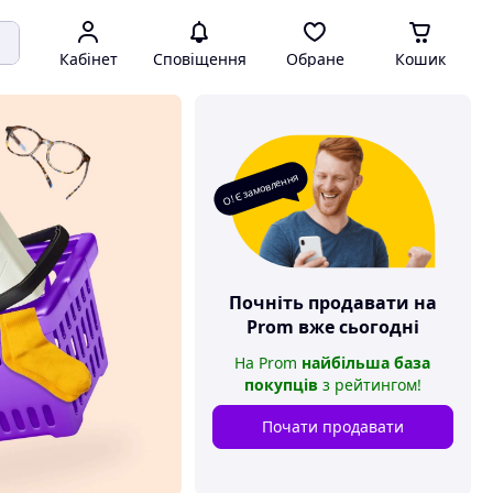
Кабінет
Сповіщення
Обране
Кошик
О! Є замовлення
Почніть продавати на
Prom
вже сьогодні
На
Prom
найбільша база
покупців
з рейтингом
!
Почати продавати