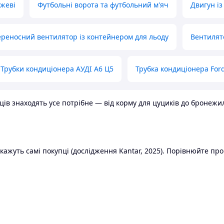
ожеві
Футбольні ворота та футбольний м'яч
Двигун із
реносний вентилятор із контейнером для льоду
Вентилят
Трубки кондиціонера АУДІ А6 Ц5
Трубка кондиціонера Ford
в знаходять усе потрібне — від корму для цуциків до бронежилет
ажуть самі покупці (дослідження Kantar, 2025). Порівнюйте пропо