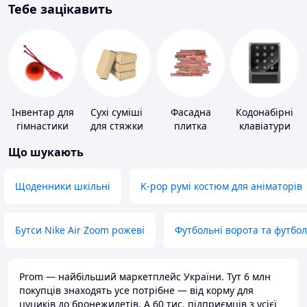
Тебе зацікавить
Інвентар для
Сухі суміші
Фасадна
Кодонабірні
гімнастики
для стяжки
плитка
клавіатури
підлоги
Що шукають
Щоденники шкільні
K-pop румі костюм для аніматорів
Бутси Nike Air Zoom рожеві
Футбольні ворота та футбо
Prom — найбільший маркетплейс України. Тут 6 млн
покупців знаходять усе потрібне — від корму для
цуциків до бронежилетів. А 60 тис. підприємців з усієї