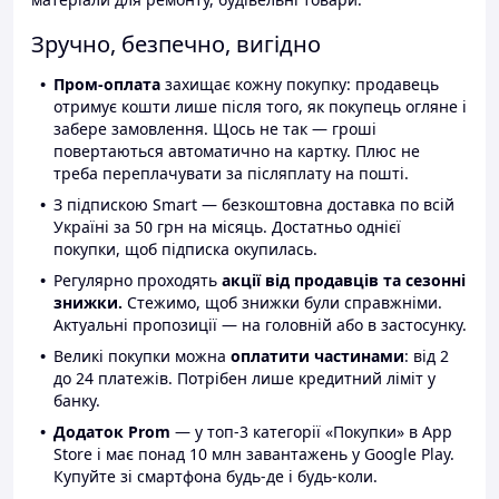
Зручно, безпечно, вигідно
Пром-оплата
захищає кожну покупку: продавець
отримує кошти лише після того, як покупець огляне і
забере замовлення. Щось не так — гроші
повертаються автоматично на картку. Плюс не
треба переплачувати за післяплату на пошті.
З підпискою Smart — безкоштовна доставка по всій
Україні за 50 грн на місяць. Достатньо однієї
покупки, щоб підписка окупилась.
Регулярно проходять
акції від продавців та сезонні
знижки.
Стежимо, щоб знижки були справжніми.
Актуальні пропозиції — на головній або в застосунку.
Великі покупки можна
оплатити частинами
: від 2
до 24 платежів. Потрібен лише кредитний ліміт у
банку.
Додаток Prom
— у топ-3 категорії «Покупки» в App
Store і має понад 10 млн завантажень у Google Play.
Купуйте зі смартфона будь-де і будь-коли.